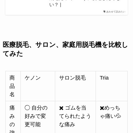
い？ |
あわせて読みたい
医療脱毛、サロン、家庭用脱毛機を比較し
てみた
商
ケノン
サロン脱毛
Tria
品
名
痛
◯ 自分の
✖️ ゴムを当
✖️めっち
み
好みで変
てられたよう
ゃ痛い💦
の
更可能
な痛み
強