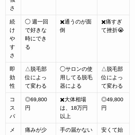
さ
続
◯ 週一回
✖️通うのが面
✖️痛すぎ
け
で好きな
倒
て挫折😭
や
時にでき
す
る
さ
即
△脱毛部
◯サロンの使
△脱毛部
効
位によっ
用してる脱毛
位によっ
性
て変わる
器による
て変わる
コ
◎69,800
✖️大体相場
◎49,800
ス
円
は、18万円
円
パ
以上
メ
痛みが少
手の届かない
安くて始