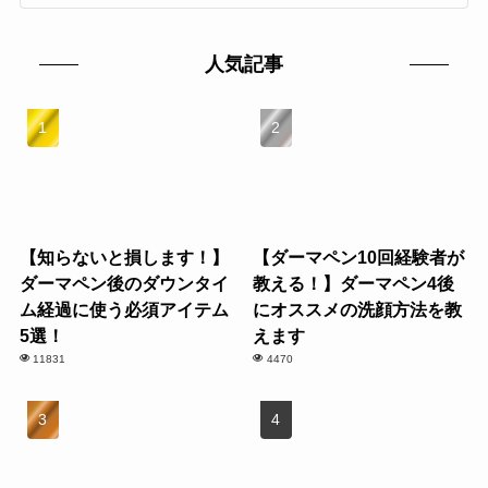
人気記事
【知らないと損します！】
【ダーマペン10回経験者が
ダーマペン後のダウンタイ
教える！】ダーマペン4後
ム経過に使う必須アイテム
にオススメの洗顔方法を教
5選！
えます
11831
4470