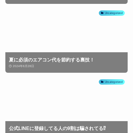
Uncategorized
夏に必須のエアコン代を節約する裏技！
2024年6月28日
Uncategorized
公式LINEに登録してる人の9割は騙されてる⁉️