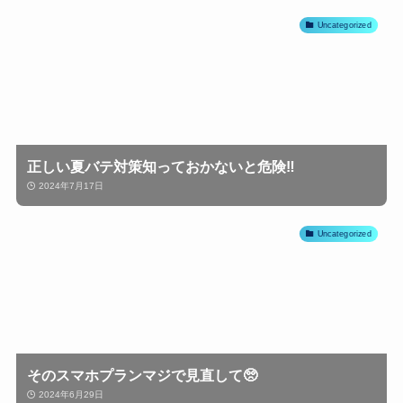
Uncategorized
正しい夏バテ対策知っておかないと危険‼️
2024年7月17日
Uncategorized
そのスマホプランマジで見直して🥺
2024年6月29日