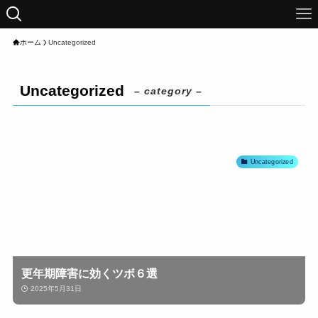
ホーム
Uncategorized
Uncategorized
– category –
Uncategorized
更年期障害に効くツボ６選
2025年5月31日