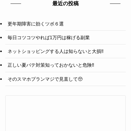
最近の投稿
更年期障害に効くツボ６選
毎日コツコツやれば1万円は稼げる副業
ネットショッピングする人は知らないと大損‼️
正しい夏バテ対策知っておかないと危険‼️
そのスマホプランマジで見直して🥺