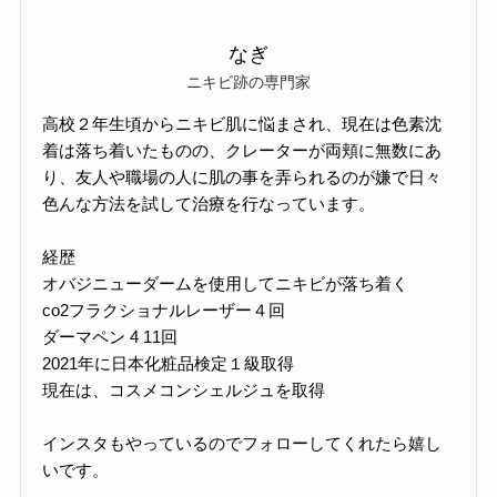
なぎ
ニキビ跡の専門家
高校２年生頃からニキビ肌に悩まされ、現在は色素沈
着は落ち着いたものの、クレーターが両頬に無数にあ
り、友人や職場の人に肌の事を弄られるのが嫌で日々
色んな方法を試して治療を行なっています。
経歴
オバジニューダームを使用してニキビが落ち着く
co2フラクショナルレーザー４回
ダーマペン 4 11回
2021年に日本化粧品検定１級取得
現在は、コスメコンシェルジュを取得
インスタもやっているのでフォローしてくれたら嬉し
いです。